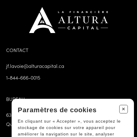
CONTACT
jf.lavoie@alturacapital.ca
1-844-666-0015
BUREAU
+
Paramètres de cookies
6385 3e Avenue E Porte 102
En cliquant sur « Accepter », vous acceptez le
Québec (QC) G1H 3K9
stockage de cookies sur votre appareil pour
améliorer la navigation sur le site, analyser