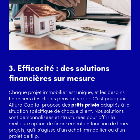
3. Efficacité : des solutions
financières sur mesure
Chaque projet immobilier est unique, et les besoins
financiers des clients peuvent varier. C’est pourquoi
Altura Capital propose des
prêts privés
adaptés à la
situation spécifique de chaque client. Nos solutions
sont personnalisées et structurées pour offrir la
meilleure option de financement en fonction de leurs
projets, qu’il s’agisse d’un achat immobilier ou d’un
projet de flip.