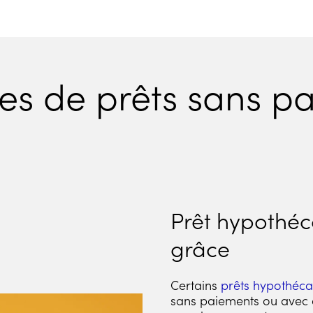
pes de prêts sans p
Prêt hypothéc
grâce
Certains
prêts hypothéca
sans paiements ou avec d