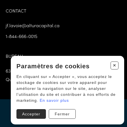
CONTACT
jf.lavoie@alturacapital.ca
1-844-666-0015
BUREAU
+
Paramètres de cookies
6385 3e Avenue E Porte 102
En cliquant sur « Accepter », vous acceptez le
Québec (QC) G1H 3K9
stockage de cookies sur votre appareil pour
améliorer la navigation sur le site, analyser
l’utilisation du site et contribuer à nos efforts de
marketing.
En savoir plus
TOUS DROITS RÉSERVÉS
© COPYRIGHT 2026 - ALTURA CAPITAL
Accepter
Fermer
PROPULSÉ PAR